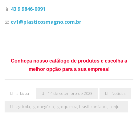
📱
43 9 9846-0091
📧
cv1@plasticosmagno.com.br
Conheça nosso catálogo de produtos e escolha a
melhor opção para a sua empresa!
arkivoa
14 de setembro de 2023
Notícias
agricola
,
agronegócio
,
agroquímica
,
brasil
,
confiança
,
conjunto
,
defen