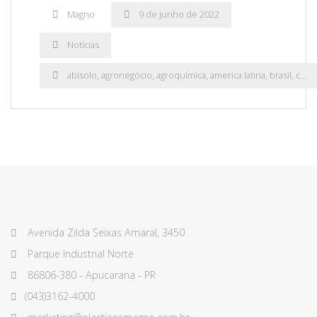
na
Magno
9 de junho de 2022
Abisolo
2022”
Notícias
abisolo
,
agronegócio
,
agroquímica
,
america latina
,
brasil
,
campinas
Avenida Zilda Seixas Amaral, 3450
Parque Industrial Norte
86806-380 - Apucarana - PR
(043)3162-4000