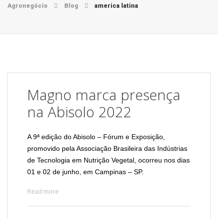
Agronegócio
Blog
america latina
Magno marca presença
na Abisolo 2022
A 9ª edição do Abisolo – Fórum e Exposição,
promovido pela Associação Brasileira das Indústrias
de Tecnologia em Nutrição Vegetal, ocorreu nos dias
01 e 02 de junho, em Campinas – SP.
“Magno
Read more
marca
presença